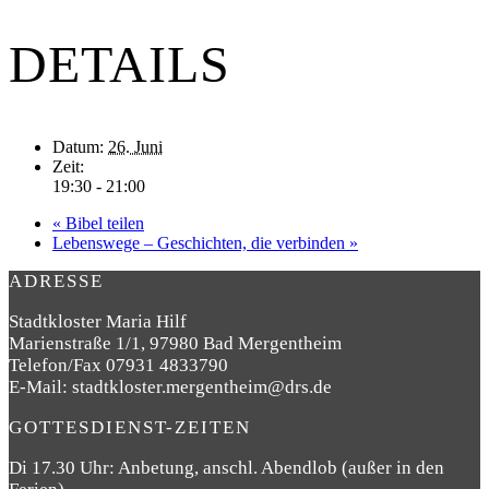
DETAILS
Datum:
26. Juni
Zeit:
19:30 - 21:00
«
Bibel teilen
Lebenswege – Geschichten, die verbinden
»
ADRESSE
Stadtkloster Maria Hilf
Marienstraße 1/1, 97980 Bad Mergentheim
Telefon/Fax 07931 4833790
E-Mail: stadtkloster.mergentheim@drs.de
GOTTESDIENST-ZEITEN
Di 17.30 Uhr: Anbetung, anschl. Abendlob (außer in den