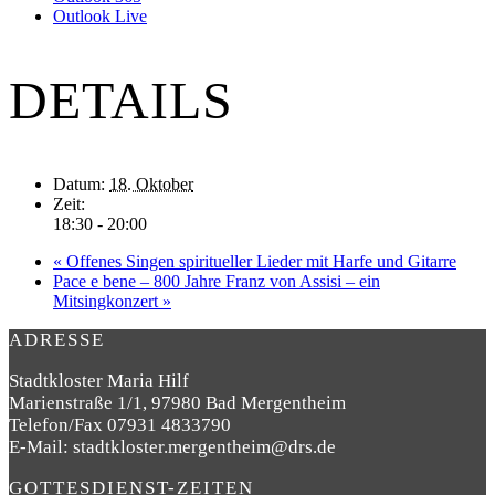
Outlook Live
DETAILS
Datum:
18. Oktober
Zeit:
18:30 - 20:00
«
Offenes Singen spiritueller Lieder mit Harfe und Gitarre
Pace e bene – 800 Jahre Franz von Assisi – ein
Mitsingkonzert
»
ADRESSE
Stadtkloster Maria Hilf
Marienstraße 1/1, 97980 Bad Mergentheim
Telefon/Fax 07931 4833790
E-Mail: stadtkloster.mergentheim@drs.de
GOTTESDIENST-ZEITEN